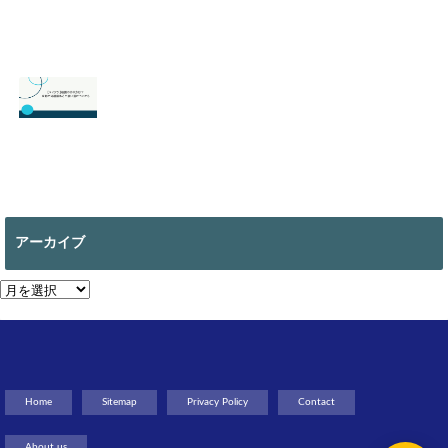
【スマブラ】セフ
【スプラトゥーン
ィロスの即死コン
3】ヒーローモー
ボと立ち回りは？
ドのやり方は？オ
片翼の発動条件も
フラインで遊べ
る？
2026.06.09
2026.05.18
【マイクラ 】絵画
の作り方は？全部
で何種類ある？使
アーカイブ
い道についても
2026.05.13
ア
ー
カ
イ
ブ
Home
Sitemap
Privacy Policy
Contact
About us