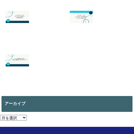
スプラトゥーン3
スプラトゥーン3
の最強武器は？初
のサーモンランが
心者でも勝てるお
面白い！初心者向
すすめを解説
けのやり方の基本
を徹底解説！
2026.07.19
2026.06.24
【スマブラ】セフ
【スプラトゥーン
ィロスの即死コン
3】ヒーローモー
ボと立ち回りは？
ドのやり方は？オ
片翼の発動条件も
フラインで遊べ
る？
2026.06.09
2026.05.18
【マイクラ 】絵画
の作り方は？全部
で何種類ある？使
アーカイブ
い道についても
2026.05.13
ア
ー
カ