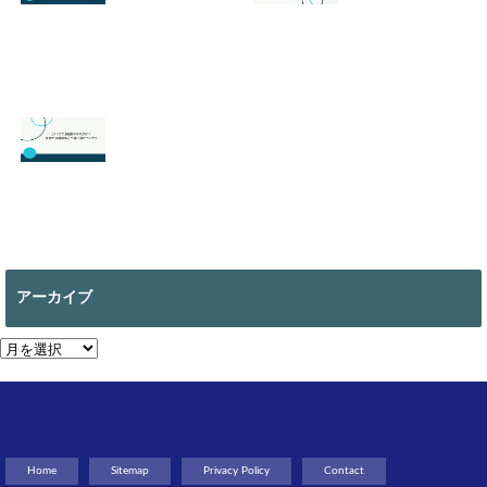
を徹底解説！
2026.07.19
2026.06.24
【スマブラ】セフ
【スプラトゥーン
ィロスの即死コン
3】ヒーローモー
ボと立ち回りは？
ドのやり方は？オ
片翼の発動条件も
フラインで遊べ
る？
2026.06.09
2026.05.18
【マイクラ 】絵画
の作り方は？全部
で何種類ある？使
アーカイブ
い道についても
2026.05.13
ア
ー
カ
イ
ブ
Home
Sitemap
Privacy Policy
Contact