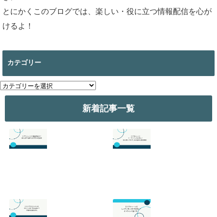
とにかくこのブログでは、楽しい・役に立つ情報配信を心が
けるよ！
カテゴリー
カ
テ
ゴ
新着記事一覧
リ
ー
スプラトゥーン3
スプラトゥーン3
の最強武器は？初
のサーモンランが
心者でも勝てるお
面白い！初心者向
すすめを解説
けのやり方の基本