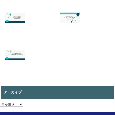
スプラトゥーン3
スプラトゥーン3
の最強武器は？初
のサーモンランが
心者でも勝てるお
面白い！初心者向
すすめを解説
けのやり方の基本
を徹底解説！
2026.07.19
2026.06.24
【スマブラ】セフ
【スプラトゥーン
ィロスの即死コン
3】ヒーローモー
ボと立ち回りは？
ドのやり方は？オ
片翼の発動条件も
フラインで遊べ
る？
2026.06.09
2026.05.18
【マイクラ 】絵画
の作り方は？全部
で何種類ある？使
アーカイブ
い道についても
2026.05.13
ア
ー