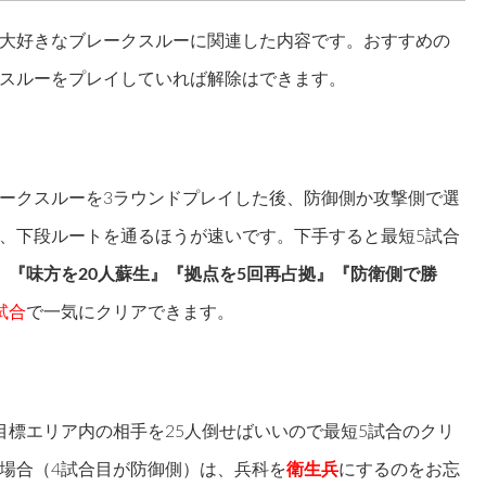
大好きなブレークスルーに関連した内容です。おすすめの
スルーをプレイしていれば解除はできます。
ークスルーを3ラウンドプレイした後、防御側か攻撃側で選
、下段ルートを通るほうが速いです。下手すると最短5試合
。
『味方を20人蘇生』『拠点を5回再占拠』『防衛側で勝
試合
で一気にクリアできます。
目標エリア内の相手を25人倒せばいいので最短5試合のクリ
場合（4試合目が防御側）は、兵科を
衛生兵
にするのをお忘