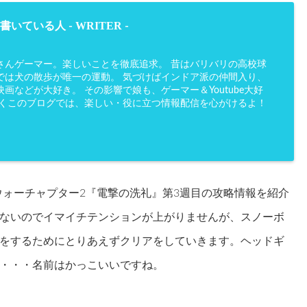
WRITER
書いている人 -
-
さんゲーマー。楽しいことを徹底追求。 昔はバリバリの高校球
では犬の散歩が唯一の運動。 気づけばインドア派の仲間入り、
画などが大好き。 その影響で娘も、ゲーマー＆Youtube大好
かくこのブログでは、楽しい・役に立つ情報配信を心がけるよ！
ウォーチャプター2『電撃の洗礼』第3週目の攻略情報を紹介
ないのでイマイチテンションが上がりませんが、スノーボ
をするためにとりあえずクリアをしていきます。ヘッドギ
・・・名前はかっこいいですね。