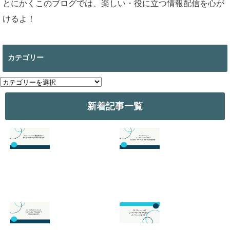
とにかくこのブログでは、楽しい・役に立つ情報配信を心が
けるよ！
カテゴリー
カ
テ
ゴ
新着記事一覧
リ
ー
スプラトゥーン3
スプラトゥーン3
の最強武器は？初
のサーモンランが
心者でも勝てるお
面白い！初心者向
すすめを解説
けのやり方の基本
を徹底解説！
2026.07.19