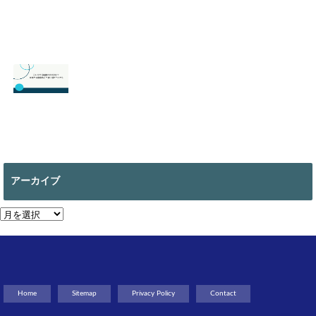
2026.06.24
【スマブラ】セフ
【スプラトゥーン
ィロスの即死コン
3】ヒーローモー
ボと立ち回りは？
ドのやり方は？オ
片翼の発動条件も
フラインで遊べ
る？
2026.06.09
2026.05.18
【マイクラ 】絵画
の作り方は？全部
で何種類ある？使
アーカイブ
い道についても
2026.05.13
ア
ー
カ
イ
ブ
Home
Sitemap
Privacy Policy
Contact