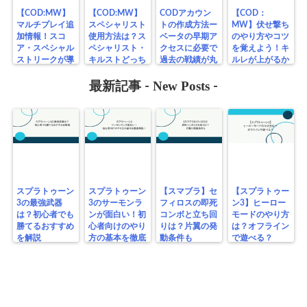
【COD:MW】
【COD:MW】
CODアカウン
【COD：
マルチプレイ追
スペシャリスト
トの作成方法ー
MW】伏せ撃ち
加情報！スコ
使用方法は？ス
ベータの早期ア
のやり方やコツ
ア・スペシャル
ペシャリスト・
クセスに必要で
を覚えよう！キ
ストリークが導
キルストどっち
過去の戦績が丸
ルレが上がるか
入される
を選ぶ？
わかり！
も！？
New Posts
最新記事 -
-
スプラトゥーン
スプラトゥーン
【スマブラ】セ
【スプラトゥー
3の最強武器
3のサーモンラ
フィロスの即死
ン3】ヒーロー
は？初心者でも
ンが面白い！初
コンボと立ち回
モードのやり方
勝てるおすすめ
心者向けのやり
りは？片翼の発
は？オフライン
を解説
方の基本を徹底
動条件も
で遊べる？
解説！