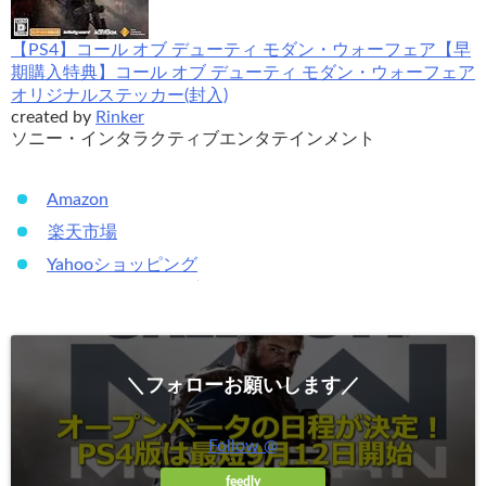
【PS4】コール オブ デューティ モダン・ウォーフェア【早
期購入特典】コール オブ デューティ モダン・ウォーフェア
オリジナルステッカー(封入)
created by
Rinker
ソニー・インタラクティブエンタテインメント
Amazon
楽天市場
Yahooショッピング
＼フォローお願いします／
Follow @
feedly