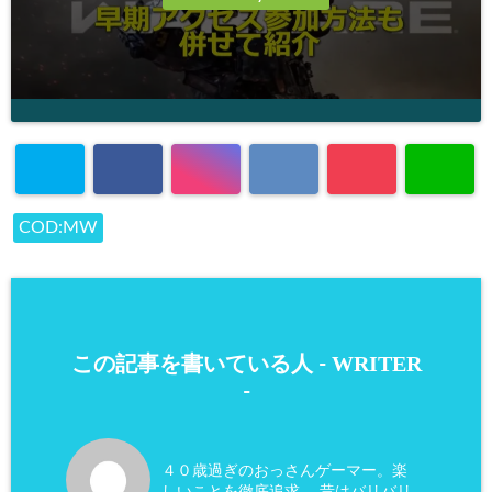
COD:MW
WRITER
この記事を書いている人 -
-
４０歳過ぎのおっさんゲーマー。楽
しいことを徹底追求。 昔はバリバリ