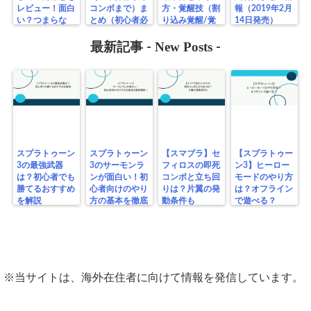
レビュー！面白
コンボまで）ま
方・覚醒技（割
報（2019年2月
い？つまらな
とめ（初心者必
り込み覚醒/覚
14日発売）
い？
見！）
醒総攻撃）につ
New Posts
いて分かりやす
最新記事 -
-
く解説
スプラトゥーン
スプラトゥーン
【スマブラ】セ
【スプラトゥー
3の最強武器
3のサーモンラ
フィロスの即死
ン3】ヒーロー
は？初心者でも
ンが面白い！初
コンボと立ち回
モードのやり方
勝てるおすすめ
心者向けのやり
りは？片翼の発
は？オフライン
を解説
方の基本を徹底
動条件も
で遊べる？
解説！
※当サイトは、海外在住者に向けて情報を発信しています。