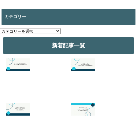
カテゴリー
カ
テ
ゴ
新着記事一覧
リ
ー
スプラトゥーン3
スプラトゥーン3
の最強武器は？初
のサーモンランが
心者でも勝てるお
面白い！初心者向
すすめを解説
けのやり方の基本
を徹底解説！
2026.07.19
2026.06.24