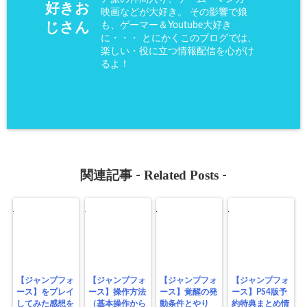
好きお
映画などが大好き。 その影響で娘
も、ゲーマー＆Youtube大好き
じさん
に・・・ とにかくこのブログでは、
楽しい・役に立つ情報配信を心がけ
るよ！
Related Posts
関連記事 -
-
【ジャンプフォ
【ジャンプフォ
【ジャンプフォ
【ジャンプフォ
ース】をプレイ
ース】操作方法
ース】覚醒の発
ース】PS4版予
してみた感想を
（基本操作から
動条件とやり
約特典まとめ情