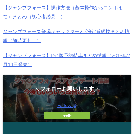
【ジャンプフォース】操作方法（基本操作からコンボま
で）まとめ（初心者必見！）
ジャンプフォース登場キャラクターと必殺/覚醒技まとめ情
報（随時更新！）
【ジャンプフォース】PS4版予約特典まとめ情報（2019年2
月14日発売）
＼フォローお願いします／
Follow @
feedly