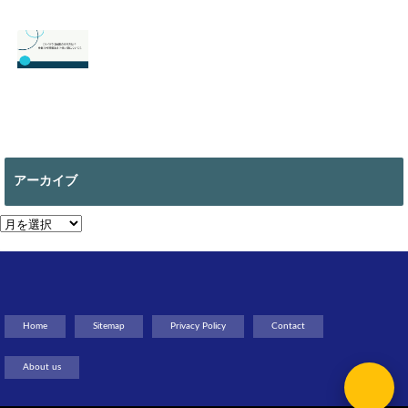
【スマブラ】セフ
【スプラトゥーン
ィロスの即死コン
3】ヒーローモー
ボと立ち回りは？
ドのやり方は？オ
片翼の発動条件も
フラインで遊べ
る？
2026.06.09
2026.05.18
【マイクラ 】絵画
の作り方は？全部
で何種類ある？使
アーカイブ
い道についても
2026.05.13
ア
ー
カ
イ
ブ
Home
Sitemap
Privacy Policy
Contact
About us