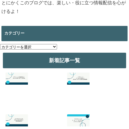
とにかくこのブログでは、楽しい・役に立つ情報配信を心が
けるよ！
カテゴリー
カ
テ
ゴ
新着記事一覧
リ
ー
スプラトゥーン3
スプラトゥーン3
の最強武器は？初
のサーモンランが
心者でも勝てるお
面白い！初心者向
すすめを解説
けのやり方の基本
を徹底解説！
2026.07.19