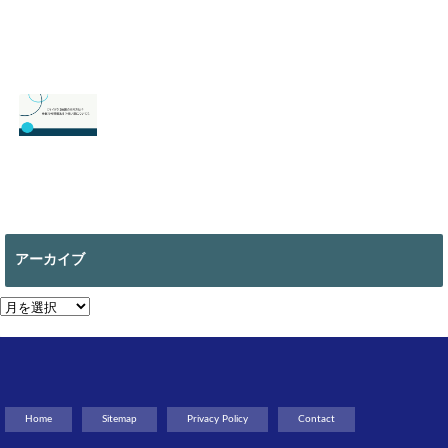
2026.06.24
【スマブラ】セフ
【スプラトゥーン
ィロスの即死コン
3】ヒーローモー
ボと立ち回りは？
ドのやり方は？オ
片翼の発動条件も
フラインで遊べ
る？
2026.06.09
2026.05.18
【マイクラ 】絵画
の作り方は？全部
で何種類ある？使
アーカイブ
い道についても
2026.05.13
ア
ー
カ
イ
ブ
Home
Sitemap
Privacy Policy
Contact