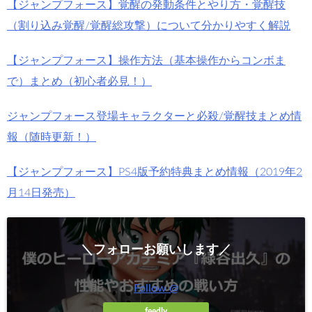
【ジャンプフォース】覚醒の発動条件とやり方・覚醒技
（割り込み覚醒/覚醒総攻撃）について分かりやすく解説
【ジャンプフォース】操作方法（基本操作からコンボま
で）まとめ（初心者必見！）
ジャンプフォース登場キャラクターと必殺/覚醒技まとめ情
報（随時更新！）
【ジャンプフォース】PS4版予約特典まとめ情報（2019年2
月14日発売）
＼フォローお願いします／
Follow @
feedly