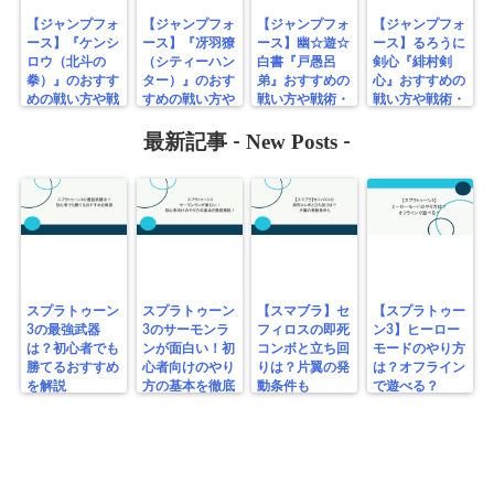
【ジャンプフォ
【ジャンプフォ
【ジャンプフォ
【ジャンプフォ
ース】『ケンシ
ース】『冴羽獠
ース】幽☆遊☆
ース】るろうに
ロウ（北斗の
（シティーハン
白書『戸愚呂
剣心『緋村剣
拳）』のおすす
ター）』のおす
弟』おすすめの
心』おすすめの
めの戦い方や戦
すめの戦い方や
戦い方や戦術・
戦い方や戦術・
術・性能や技を
戦術・性能や技
性能や技を検証
性能や技を検証
検証
を検証
New Posts
最新記事 -
-
スプラトゥーン
スプラトゥーン
【スマブラ】セ
【スプラトゥー
3の最強武器
3のサーモンラ
フィロスの即死
ン3】ヒーロー
は？初心者でも
ンが面白い！初
コンボと立ち回
モードのやり方
勝てるおすすめ
心者向けのやり
りは？片翼の発
は？オフライン
を解説
方の基本を徹底
動条件も
で遊べる？
解説！