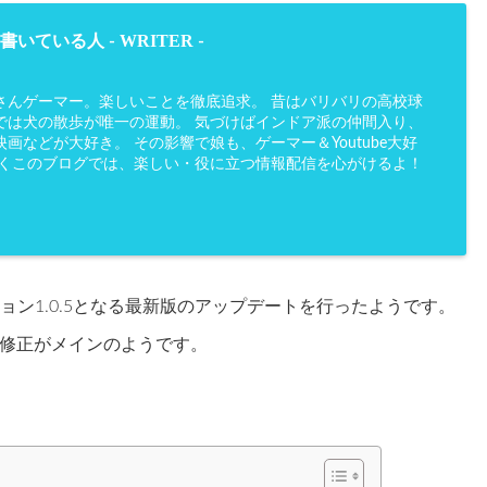
WRITER
書いている人 -
-
さんゲーマー。楽しいことを徹底追求。 昔はバリバリの高校球
では犬の散歩が唯一の運動。 気づけばインドア派の仲間入り、
画などが大好き。 その影響で娘も、ゲーマー＆Youtube大好
かくこのブログでは、楽しい・役に立つ情報配信を心がけるよ！
ージョン1.0.5となる最新版のアップデートを行ったようです。
修正がメインのようです。