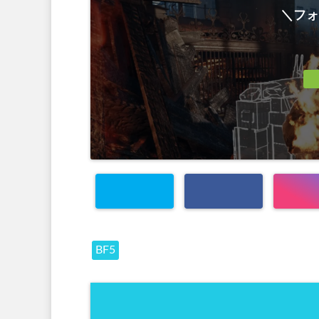
＼フォ
BF5