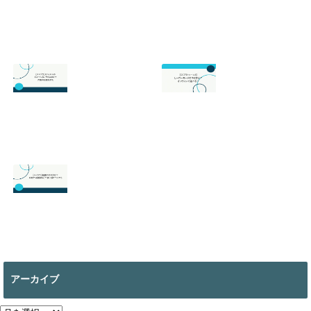
スプラトゥーン3
スプラトゥーン3
の最強武器は？初
のサーモンランが
心者でも勝てるお
面白い！初心者向
すすめを解説
けのやり方の基本
を徹底解説！
2026.07.19
2026.06.24
【スマブラ】セフ
【スプラトゥーン
ィロスの即死コン
3】ヒーローモー
ボと立ち回りは？
ドのやり方は？オ
片翼の発動条件も
フラインで遊べ
る？
2026.06.09
2026.05.18
【マイクラ 】絵画
の作り方は？全部
で何種類ある？使
アーカイブ
い道についても
2026.05.13