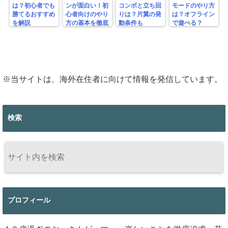
は？初心者でも
ンが面白い！初
コンボと立ち回
モードのやり方
勝てるおすすめ
心者向けのやり
りは？片翼の発
は？オフライン
を解説
方の基本を徹底
動条件も
で遊べる？
解説！
※当サイトは、海外在住者に向けて情報を発信しています。
検索
プロフィール