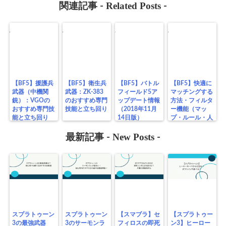
Related Posts
関連記事 -
-
【BF5】援護兵
【BF5】衛生兵
【BF5】バトル
【BF5】快適に
武器（中機関
武器：ZK-383
フィールド5ア
マッチングする
銃）：VGOの
のおすすめ専門
ップデート情報
方法・フィルタ
おすすめ専門技
技能と立ち回り
（2018年11月
ー機能（マッ
能と立ち回り
14日版）
プ・ルール・人
数を自分好み
New Posts
に！）を活用し
最新記事 -
-
よう！
スプラトゥーン
スプラトゥーン
【スマブラ】セ
【スプラトゥー
3の最強武器
3のサーモンラ
フィロスの即死
ン3】ヒーロー