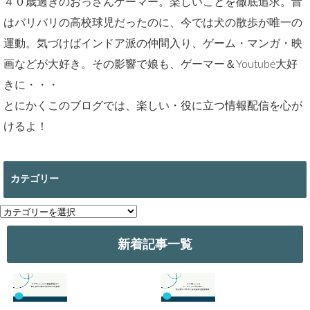
４０歳過ぎのおっさんゲーマー。楽しいことを徹底追求。昔
はバリバリの高校球児だったのに、今では犬の散歩が唯一の
運動。気づけばインドア派の仲間入り、ゲーム・マンガ・映
画などが大好き。その影響で娘も、ゲーマー＆Youtube大好
きに・・・
とにかくこのブログでは、楽しい・役に立つ情報配信を心が
けるよ！
カテゴリー
カ
テ
ゴ
新着記事一覧
リ
ー