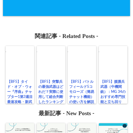
Related Posts
関連記事 -
-
【BF5】タイ
【BF5】突撃兵
【BF5】バトル
【BF5】援護兵
ド・オブ・ウォ
の最強武器はど
フィールド5コ
武器（中機関
ー『序曲』チャ
れだ？実際に使
モローズ（簡易
銃）：MG 34の
プター1第3週目
用して総合判断
チャット機能）
おすすめ専門技
最速攻略・新武
したランキング
の使い方を解説
能と立ち回り
器の内容を紹
（個人的）
介！
New Posts
最新記事 -
-