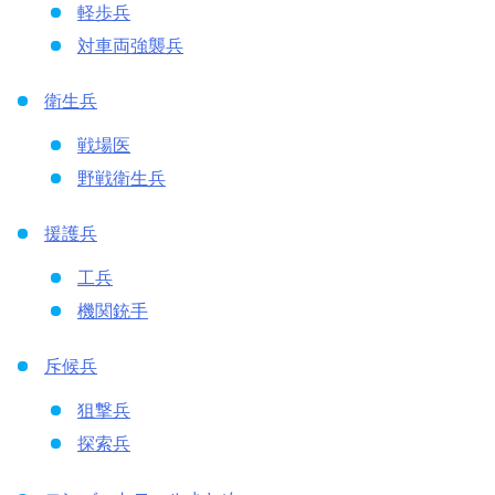
軽歩兵
対車両強襲兵
衛生兵
戦場医
野戦衛生兵
援護兵
工兵
機関銃手
斥候兵
狙撃兵
探索兵