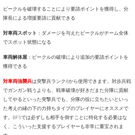
ビークルを破壊することにより要請ポイントを獲得し、分
隊長による増援要請に貢献できる
対車両スポット
：ダメージを与えたビークルがチーム全体
でスポット状態になる
車両解体屋
：ビークルの破壊により追加の要請ポイントを
獲得できる
対車両強襲兵
は突撃兵ランク8から使用できます。対歩兵戦
でガンガン戦うよりも、戦車破壊が好きだまた分隊に貢献
してやるといった突撃兵でも、分隊の役に立ちたいといっ
た考えの縁の下の力持ちタイプのプレイヤーにオススメで
す。BF5では必ずしも相手を倒すことに特化する必要はな
く、こういった支援するプレイヤーも非常に重宝されま