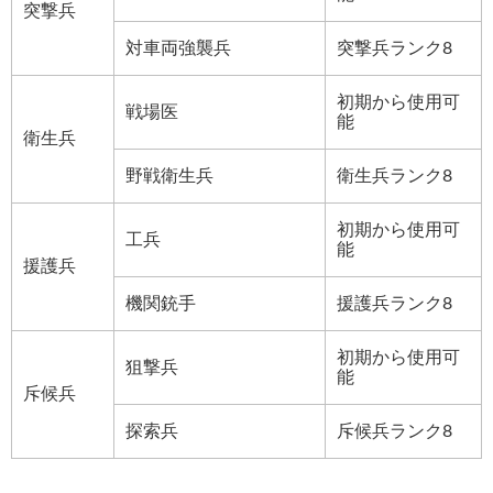
突撃兵
対車両強襲兵
突撃兵ランク8
初期から使用可
戦場医
能
衛生兵
野戦衛生兵
衛生兵ランク8
初期から使用可
工兵
能
援護兵
機関銃手
援護兵ランク8
初期から使用可
狙撃兵
能
斥候兵
探索兵
斥候兵ランク8