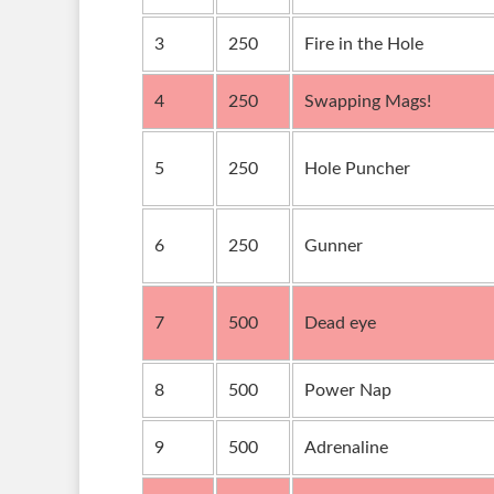
3
250
Fire in the Hole
4
250
Swapping Mags!
5
250
Hole Puncher
6
250
Gunner
7
500
Dead eye
8
500
Power Nap
9
500
Adrenaline