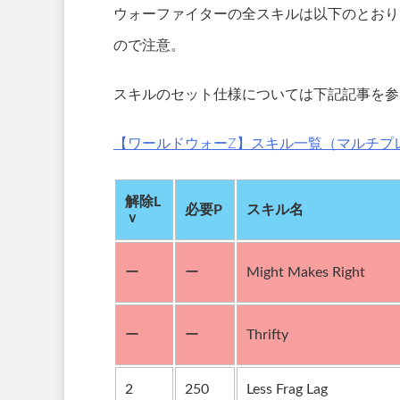
ウォーファイターの全スキルは以下のとおり
ので注意。
スキルのセット仕様については下記記事を参
【ワールドウォーZ】スキル一覧（マルチプレ
解除L
必要P
スキル名
ｖ
ー
ー
Might Makes Right
ー
ー
Thrifty
2
250
Less Frag Lag