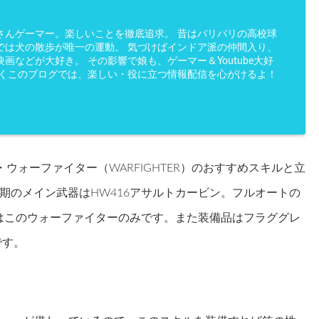
さんゲーマー。楽しいことを徹底追求。 昔はバリバリの高校球
では犬の散歩が唯一の運動。 気づけばインドア派の仲間入り、
画などが大好き。 その影響で娘も、ゲーマー＆Youtube大好
かくこのブログでは、楽しい・役に立つ情報配信を心がけるよ！
ウォーファイター（WARFIGHTER）のおすすめスキルと立
期のメイン武器はHW416アサルトカービン。フルオートの
のはこのウォーファイターのみです。また装備品はフラググレ
です。