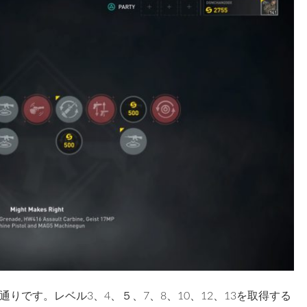
りです。レベル3、4、５、7、8、10、12、13を取得する