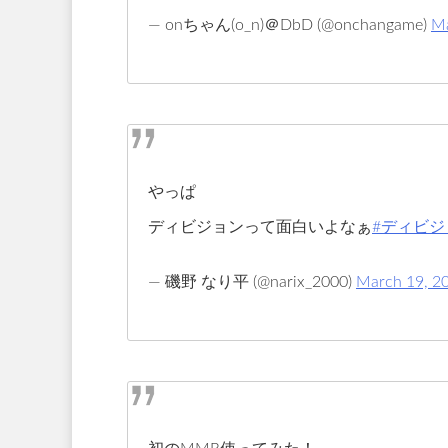
— onちゃん(o_n)＠DbD (@onchangame)
Ma
やっぱ
ディビジョンって面白いよなぁ
#ディビジ
— 磯野 なり平 (@narix_2000)
March 19, 2