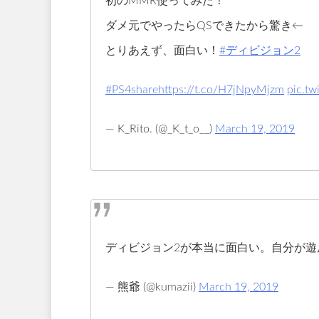
初のMMR使ってみた！
ダメ元でやったらQSできたから驚き←
とりあえず、面白い！
#ディビジョン2
#PS4share
https://t.co/H7jNpyMjzm
pic.t
— K_Rito. (@_K_t_o__)
March 19, 2019
ディビジョン2が本当に面白い。自分が遊ん
— 熊爺 (@kumazii)
March 19, 2019