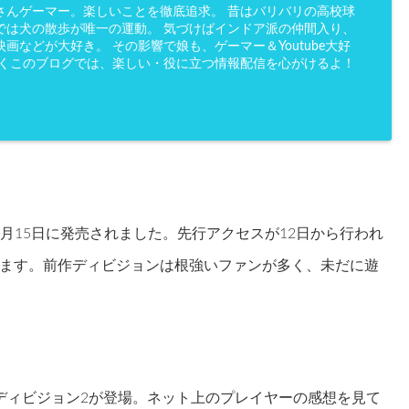
さんゲーマー。楽しいことを徹底追求。 昔はバリバリの高校球
では犬の散歩が唯一の運動。 気づけばインドア派の仲間入り、
画などが大好き。 その影響で娘も、ゲーマー＆Youtube大好
かくこのブログでは、楽しい・役に立つ情報配信を心がけるよ！
3月15日に発売されました。先行アクセスが12日から行われ
ます。前作ディビジョンは根強いファンが多く、未だに遊
ディビジョン2が登場。ネット上のプレイヤーの感想を見て