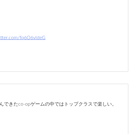
witter.com/fq6O6vldeG
できたco-opゲームの中ではトップクラスで楽しい。