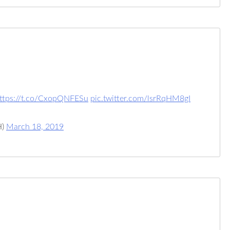
ttps://t.co/CxopQNFESu
pic.twitter.com/lsrRqHM8gI
H)
March 18, 2019