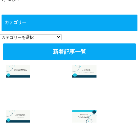
カテゴリー
カ
テ
ゴ
新着記事一覧
リ
ー
スプラトゥーン3
スプラトゥーン3
の最強武器は？初
のサーモンランが
心者でも勝てるお
面白い！初心者向
すすめを解説
けのやり方の基本
を徹底解説！
2026.07.19
2026.06.24