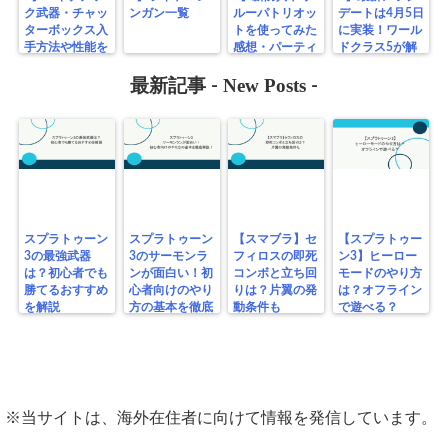
ク武器・チャッ
ンガン一覧
ルーパトリオッ
デートは4月5日
ターボックス入
トを使ってみた
に実装！ワール
手方法や性能を
感想・パーティ
ドクラス5が解
紹介（結構強い
向け防具か？
放
から手に入れよ
New Posts
最新記事 -
-
う！）
スプラトゥーン
スプラトゥーン
【スマブラ】セ
【スプラトゥー
3の最強武器
3のサーモンラ
フィロスの即死
ン3】ヒーロー
は？初心者でも
ンが面白い！初
コンボと立ち回
モードのやり方
勝てるおすすめ
心者向けのやり
りは？片翼の発
は？オフライン
を解説
方の基本を徹底
動条件も
で遊べる？
解説！
※当サイトは、海外在住者に向けて情報を発信しています。