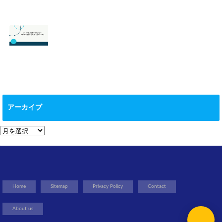
【スマブラ】セフ
【スプラトゥーン
ィロスの即死コン
3】ヒーローモー
ボと立ち回りは？
ドのやり方は？オ
片翼の発動条件も
フラインで遊べ
る？
2026.06.09
2026.05.18
【マイクラ 】絵画
の作り方は？全部
で何種類ある？使
アーカイブ
い道についても
2026.05.13
ア
ー
カ
イ
ブ
Home
Sitemap
Privacy Policy
Contact
About us