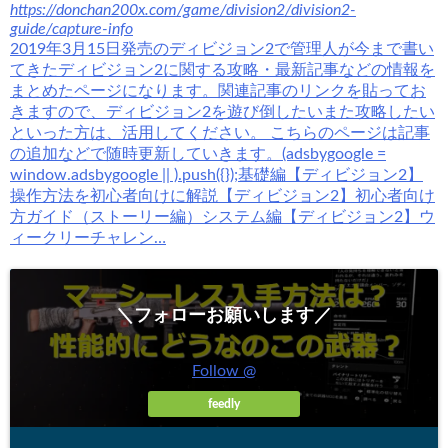
https://donchan200x.com/game/division2/division2-
guide/capture-info
2019年3月15日発売のディビジョン2で管理人が今まで書い
てきたディビジョン2に関する攻略・最新記事などの情報を
まとめたページになります。関連記事のリンクを貼ってお
きますので、ディビジョン2を遊び倒したいまた攻略したい
といった方は、活用してください。 こちらのページは記事
の追加などで随時更新していきます。(adsbygoogle =
window.adsbygoogle || ).push({});基礎編【ディビジョン2】
操作方法を初心者向けに解説【ディビジョン2】初心者向け
方ガイド（ストーリー編）システム編【ディビジョン2】ウ
ィークリーチャレン…
＼フォローお願いします／
Follow @
feedly