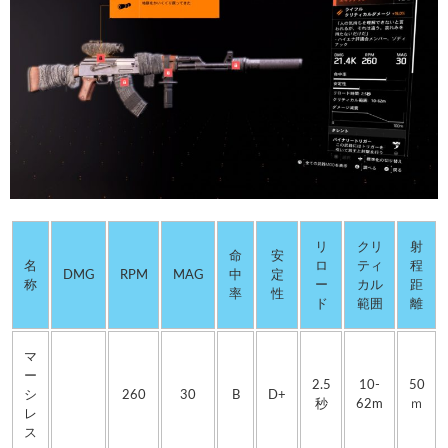
リ
クリ
射
命
安
名
ロ
ティ
程
DMG
RPM
MAG
中
定
称
ー
カル
距
率
性
ド
範囲
離
マ
ー
2.5
10-
50
シ
260
30
B
D+
秒
62m
ｍ
レ
ス