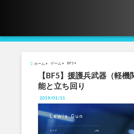
BF5
ゲーム
ホーム
【BF5】援護兵武器（軽機関
能と立ち回り
2019/01/11