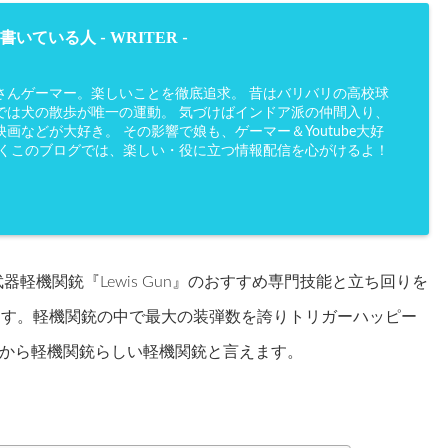
WRITER
書いている人 -
-
さんゲーマー。楽しいことを徹底追求。 昔はバリバリの高校球
では犬の散歩が唯一の運動。 気づけばインドア派の仲間入り、
画などが大好き。 その影響で娘も、ゲーマー＆Youtube大好
かくこのブログでは、楽しい・役に立つ情報配信を心がけるよ！
器軽機関銃『Lewis Gun』のおすすめ専門技能と立ち回りを
ます。軽機関銃の中で最大の装弾数を誇りトリガーハッピー
から軽機関銃らしい軽機関銃と言えます。