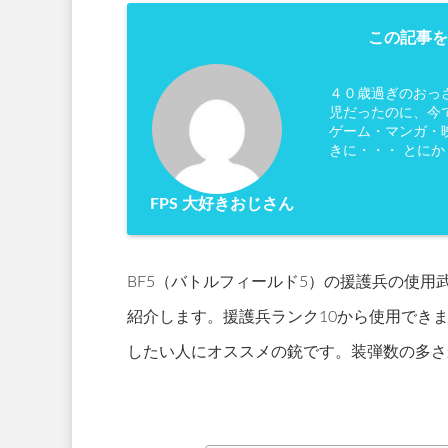
この記事を
４０歳過ぎのおっ
児だったのに、今
ゲーム・マンガ・映
きに・・・ とに
FPS 大好きおじさん
BF5（バトルフィールド5）の援護兵の使用武
紹介します。援護兵ランク10から使用でき
したい人にオススメの銃です。装弾数の多さ