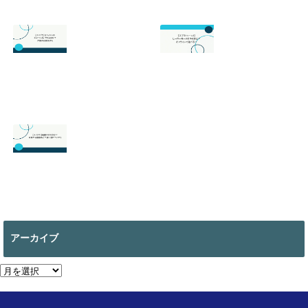
スプラトゥーン3
スプラトゥーン3
の最強武器は？初
のサーモンランが
心者でも勝てるお
面白い！初心者向
すすめを解説
けのやり方の基本
を徹底解説！
2026.07.19
2026.06.24
【スマブラ】セフ
【スプラトゥーン
ィロスの即死コン
3】ヒーローモー
ボと立ち回りは？
ドのやり方は？オ
片翼の発動条件も
フラインで遊べ
る？
2026.06.09
2026.05.18
【マイクラ 】絵画
の作り方は？全部
で何種類ある？使
アーカイブ
い道についても
2026.05.13
ア
ー
カ