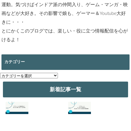
カ
テ
ゴ
新着記事一覧
リ
ー
スプラトゥーン3
スプラトゥーン3
の最強武器は？初
のサーモンランが
心者でも勝てるお
面白い！初心者向
すすめを解説
けのやり方の基本
を徹底解説！
2026.07.19
2026.06.24
【スマブラ】セフ
【スプラトゥーン
ィロスの即死コン
3】ヒーローモー
ボと立ち回りは？
ドのやり方は？オ
片翼の発動条件も
フラインで遊べ