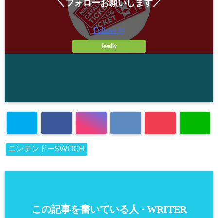
ニンテンドーSWITCH
WRITER
この記事を書いている人 -
-
４０歳過ぎのおっさんゲーマー。楽
しいことを徹底追求。 昔はバリバリ
の高校球児だったのに、今では犬の
散歩が唯一の運動。 気づけばインド
FPS 大
ア派の仲間入り、ゲーム・マンガ・
好きお
映画などが大好き。 その影響で娘
も、ゲーマー＆Youtube大好き
じさん
に・・・ とにかくこのブログでは、