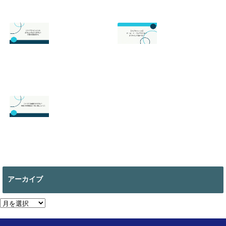
る？
2026.06.09
2026.05.18
【マイクラ 】絵画
の作り方は？全部
で何種類ある？使
アーカイブ
い道についても
2026.05.13
ア
ー
カ
イ
ブ
Home
Sitemap
Privacy Policy
Contact
About us
Copyright©
おっさんゲーマー趣味の部屋
, 2024 All Rights Reserved.