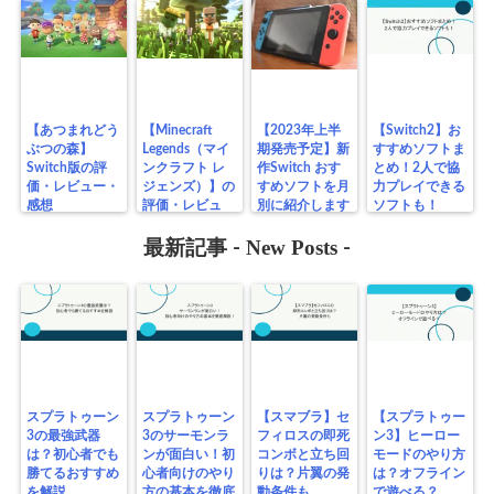
New Posts
最新記事 -
-
スプラトゥーン
スプラトゥーン
【スマブラ】セ
【スプラトゥー
3の最強武器
3のサーモンラ
フィロスの即死
ン3】ヒーロー
は？初心者でも
ンが面白い！初
コンボと立ち回
モードのやり方
勝てるおすすめ
心者向けのやり
りは？片翼の発
は？オフライン
を解説
方の基本を徹底
動条件も
で遊べる？
解説！
※当サイトは、海外在住者に向けて情報を発信しています。
検索