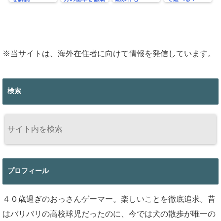
プロフィール
４０歳過ぎのおっさんゲーマー。楽しいことを徹底追求。昔
はバリバリの高校球児だったのに、今では犬の散歩が唯一の
運動。気づけばインドア派の仲間入り、ゲーム・マンガ・映
画などが大好き。その影響で娘も、ゲーマー＆Youtube大好
きに・・・
とにかくこのブログでは、楽しい・役に立つ情報配信を心が
けるよ！
カテゴリー