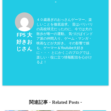
楽しい・役に立つ情報配信を心がけ
るよ！
Related Posts
関連記事 -
-
【あつまれどう
【Minecraft
【2023年上半
【Switch2】お
ぶつの森】
Legends（マイ
期発売予定】新
すすめソフトま
Switch版の評
ンクラフト レ
作Switch おす
とめ！2人で協
価・レビュー・
ジェンズ）】の
すめソフトを月
力プレイできる
感想
評価・レビュ
別に紹介します
ソフトも！
ー・感想