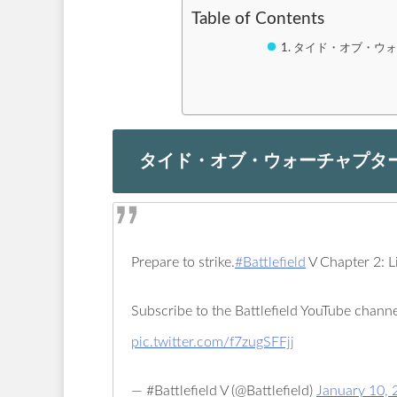
Table of Contents
タイド・オブ・ウ
タイド・オブ・ウォーチャプタ
Prepare to strike.
#Battlefield
V Chapter 2: L
Subscribe to the Battlefield YouTube channel 
pic.twitter.com/f7zugSFFjj
— #Battlefield V (@Battlefield)
January 10, 