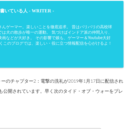
WRITER
書いている人 -
-
さんゲーマー。楽しいことを徹底追求。 昔はバリバリの高校球
では犬の散歩が唯一の運動。 気づけばインドア派の仲間入り、
画などが大好き。 その影響で娘も、ゲーマー＆Youtube大好
かくこのブログでは、楽しい・役に立つ情報配信を心がけるよ！
ーのチャプター2：電撃の洗礼が2019年1月17日に配信され
ーも公開されています。早く次のタイド・オブ・ウォーをプレ