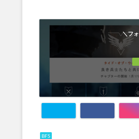
＼フォ
BF5