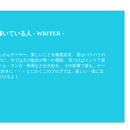
WRITER
いている人 -
-
っさんゲーマー。楽しいことを徹底追求。 昔はバリバリの
のに、今では犬の散歩が唯一の運動。 気づけばインドア派
ーム・マンガ・映画などが大好き。 その影響で娘も、ゲー
be大好きに・・・ とにかくこのブログでは、楽しい・役に立
がけるよ！