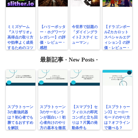
ミミズゲーム
【ハリーポッタ
今世界で話題の
【ドラゴンボー
『スリザリオ』
ー・ホグワーツ
「ダイイングラ
ルZカカロット
高得点の取り方
レガシー】の評
イト2 ステイ ヒ
スペシャルエデ
や効率よく成長
価・レビュー・
ューマン」
ィション】の評
するためのコツ
感想
価・レビュー・
解説！
感想
New Posts
最新記事 -
-
スプラトゥーン
スプラトゥーン
【スマブラ】セ
【スプラトゥー
3の最強武器
3のサーモンラ
フィロスの即死
ン3】ヒーロー
は？初心者でも
ンが面白い！初
コンボと立ち回
モードのやり方
勝てるおすすめ
心者向けのやり
りは？片翼の発
は？オフライン
を解説
方の基本を徹底
動条件も
で遊べる？
解説！