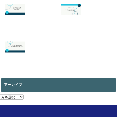
の最強武器は？初
のサーモンランが
心者でも勝てるお
面白い！初心者向
すすめを解説
けのやり方の基本
を徹底解説！
2026.07.19
2026.06.24
【スマブラ】セフ
【スプラトゥーン
ィロスの即死コン
3】ヒーローモー
ボと立ち回りは？
ドのやり方は？オ
片翼の発動条件も
フラインで遊べ
る？
2026.06.09
2026.05.18
【マイクラ 】絵画
の作り方は？全部
で何種類ある？使
アーカイブ
い道についても
2026.05.13
ア
ー
カ
イ