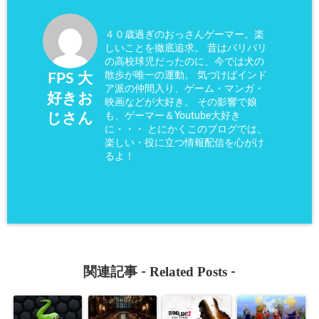
４０歳過ぎのおっさんゲーマー。楽
しいことを徹底追求。 昔はバリバリ
の高校球児だったのに、今では犬の
散歩が唯一の運動。 気づけばインド
FPS 大
ア派の仲間入り、ゲーム・マンガ・
好きお
映画などが大好き。 その影響で娘
も、ゲーマー＆Youtube大好き
じさん
に・・・ とにかくこのブログでは、
楽しい・役に立つ情報配信を心がけ
るよ！
Related Posts
関連記事 -
-