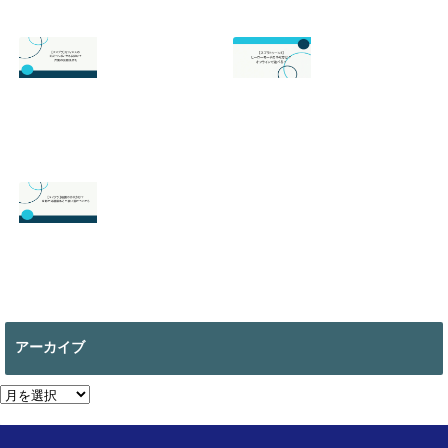
スプラトゥーン3
スプラトゥーン3
の最強武器は？初
のサーモンランが
心者でも勝てるお
面白い！初心者向
すすめを解説
けのやり方の基本
を徹底解説！
2026.07.19
2026.06.24
【スマブラ】セフ
【スプラトゥーン
ィロスの即死コン
3】ヒーローモー
ボと立ち回りは？
ドのやり方は？オ
片翼の発動条件も
フラインで遊べ
る？
2026.06.09
2026.05.18
【マイクラ 】絵画
の作り方は？全部
で何種類ある？使
アーカイブ
い道についても
2026.05.13
ア
ー
カ