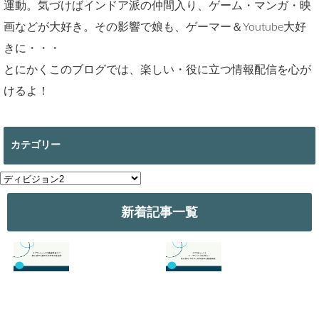
運動。気づけばインドア派の仲間入り、ゲーム・マンガ・映
画などが大好き。その影響で娘も、ゲーマー＆Youtube大好
きに・・・
とにかくこのブログでは、楽しい・役に立つ情報配信を心が
けるよ！
カテゴリー
カ
テ
ゴ
新着記事一覧
リ
ー