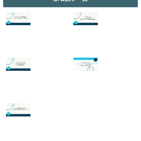
リ
ー
スプラトゥーン3
スプラトゥーン3
の最強武器は？初
のサーモンランが
心者でも勝てるお
面白い！初心者向
すすめを解説
けのやり方の基本
を徹底解説！
2026.07.19
2026.06.24
【スマブラ】セフ
【スプラトゥーン
ィロスの即死コン
3】ヒーローモー
ボと立ち回りは？
ドのやり方は？オ
片翼の発動条件も
フラインで遊べ
る？
2026.06.09
2026.05.18
【マイクラ 】絵画