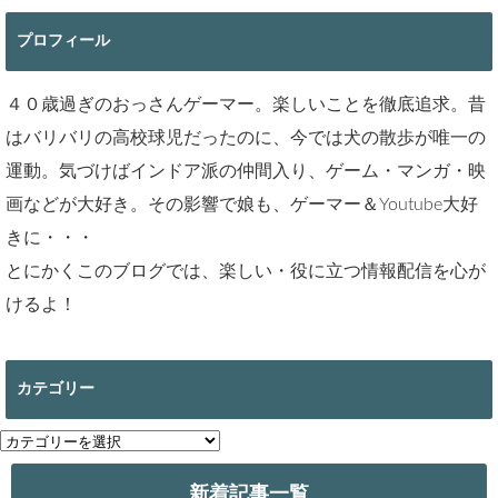
プロフィール
４０歳過ぎのおっさんゲーマー。楽しいことを徹底追求。昔
はバリバリの高校球児だったのに、今では犬の散歩が唯一の
運動。気づけばインドア派の仲間入り、ゲーム・マンガ・映
画などが大好き。その影響で娘も、ゲーマー＆Youtube大好
きに・・・
とにかくこのブログでは、楽しい・役に立つ情報配信を心が
けるよ！
カテゴリー
カ
テ
ゴ
新着記事一覧