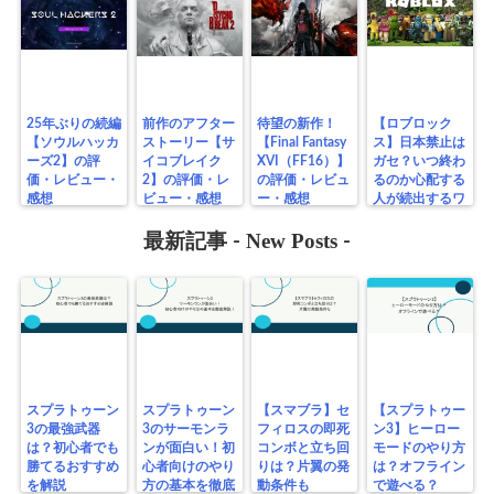
25年ぶりの続編
前作のアフター
待望の新作！
【ロブロック
【ソウルハッカ
ストーリー【サ
【Final Fantasy
ス】日本禁止は
ーズ2】の評
イコブレイク
XVI（FF16）】
ガセ？いつ終わ
価・レビュー・
2】の評価・レ
の評価・レビュ
るのか心配する
感想
ビュー・感想
ー・感想
人が続出するワ
ケとは？
New Posts
最新記事 -
-
スプラトゥーン
スプラトゥーン
【スマブラ】セ
【スプラトゥー
3の最強武器
3のサーモンラ
フィロスの即死
ン3】ヒーロー
は？初心者でも
ンが面白い！初
コンボと立ち回
モードのやり方
勝てるおすすめ
心者向けのやり
りは？片翼の発
は？オフライン
を解説
方の基本を徹底
動条件も
で遊べる？