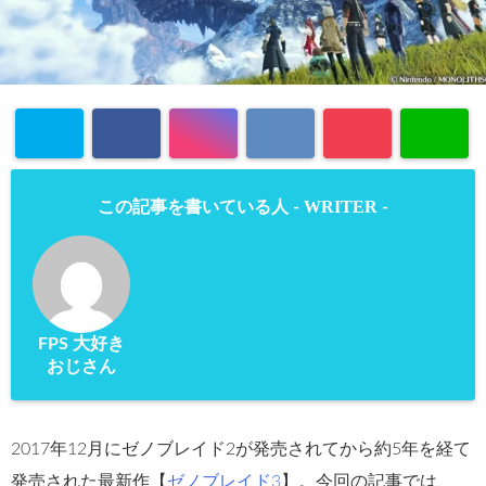
WRITER
この記事を書いている人 -
-
FPS 大好き
おじさん
2017年12月にゼノブレイド2が発売されてから約5年を経て
発売された最新作【
ゼノブレイド3
】。今回の記事では、