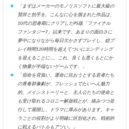
「まずはメーカーのモノリスソフトに最大級の
賛辞と拍手を。こんなに心を掴まれた作品は、
10代の思春期にクリアしたPS版「ファイナル
ファンタジー7」以来です。あまりの面白さに
夢中になりながら毎日欠かさずプレイし、総プ
レイ時間120時間を超えてついにエンディング
を迎えることに…。これ、良くも悪くもとにか
く物量が半端ないゲームです。」
「宿命を背負い、運命に抗おうとする若者たち
の青春群像劇が、フレッシュでたいへん魅力
的。メインストーリーと、主人公たちの使命と
も受け取れるコロニー解放戦とが、絡みつつ並
行して展開し、ドラマに厚みがあります。キャ
ラごとの役割がより明確に区別化され、戦術的
に戦えるバトルもアツい。」