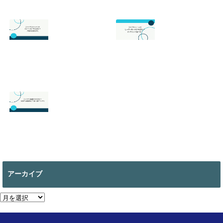
スプラトゥーン3
スプラトゥーン3
の最強武器は？初
のサーモンランが
心者でも勝てるお
面白い！初心者向
すすめを解説
けのやり方の基本
を徹底解説！
2026.07.19
2026.06.24
【スマブラ】セフ
【スプラトゥーン
ィロスの即死コン
3】ヒーローモー
ボと立ち回りは？
ドのやり方は？オ
片翼の発動条件も
フラインで遊べ
る？
2026.06.09
2026.05.18
【マイクラ 】絵画
の作り方は？全部
で何種類ある？使
アーカイブ
い道についても
2026.05.13
ア
ー
カ