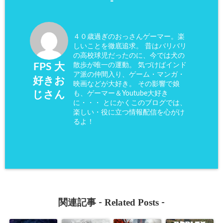
-
４０歳過ぎのおっさんゲーマー。楽
しいことを徹底追求。 昔はバリバリ
の高校球児だったのに、今では犬の
散歩が唯一の運動。 気づけばインド
FPS 大
ア派の仲間入り、ゲーム・マンガ・
好きお
映画などが大好き。 その影響で娘
も、ゲーマー＆Youtube大好き
じさん
に・・・ とにかくこのブログでは、
楽しい・役に立つ情報配信を心がけ
るよ！
Related Posts
関連記事 -
-