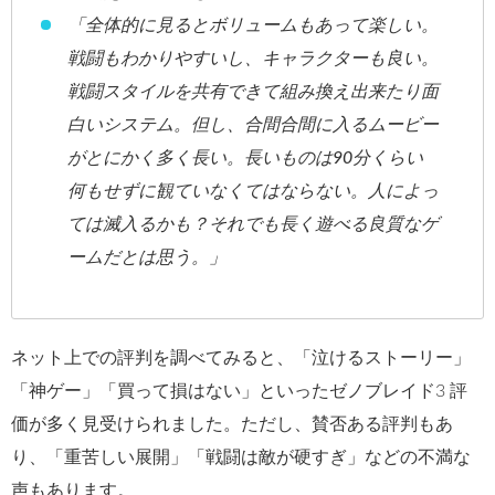
「全体的に見るとボリュームもあって楽しい。
戦闘もわかりやすいし、キャラクターも良い。
戦闘スタイルを共有できて組み換え出来たり面
白いシステム。但し、合間合間に入るムービー
がとにかく多く長い。長いものは90分くらい
何もせずに観ていなくてはならない。人によっ
ては滅入るかも？それでも長く遊べる良質なゲ
ームだとは思う。」
ネット上での評判を調べてみると、「泣けるストーリー」
「神ゲー」「買って損はない」といったゼノブレイド3 評
価が多く見受けられました。ただし、賛否ある評判もあ
り、「重苦しい展開」「戦闘は敵が硬すぎ」などの不満な
声もあります。