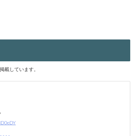
掲載しています。
ら
KID0eDY