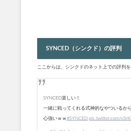
SYNCED（シンクド）の評判
ここからは、シンクドのネット上での評判を
SYNCED楽しい！
一緒に戦ってくれる式神的なやついるか
心強いｗｗ
#SYNCED
pic.twitter.com/s5r