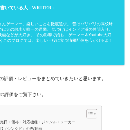
WRITER
書いている人 -
-
さんゲーマー。楽しいことを徹底追求。 昔はバリバリの高校球
では犬の散歩が唯一の運動。 気づけばインドア派の仲間入り、
画などが大好き。 その影響で娘も、ゲーマー＆Youtube大好
かくこのブログでは、楽しい・役に立つ情報配信を心がけるよ！
】の評価・レビューをまとめていきたいと思います。
の評価をご覧下さい。
の発売日・価格・対応機種・ジャンル・メーカー
CED（シンクド）のPV動画