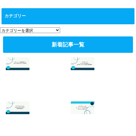
カテゴリー
カ
テ
ゴ
新着記事一覧
リ
ー
スプラトゥーン3
スプラトゥーン3
の最強武器は？初
のサーモンランが
心者でも勝てるお
面白い！初心者向
すすめを解説
けのやり方の基本
を徹底解説！
2026.07.19
2026.06.24