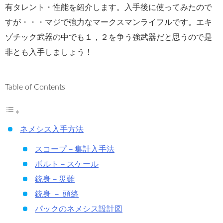
有タレント・性能を紹介します。入手後に使ってみたので
すが・・・マジで強力なマークスマンライフルです。エキ
ゾチック武器の中でも１，２を争う強武器だと思うので是
非とも入手しましょう！
Table of Contents
ネメシス入手方法
スコープ－集計入手法
ボルト－スケール
銃身－災難
銃身 － 頭絡
パックのネメシス設計図