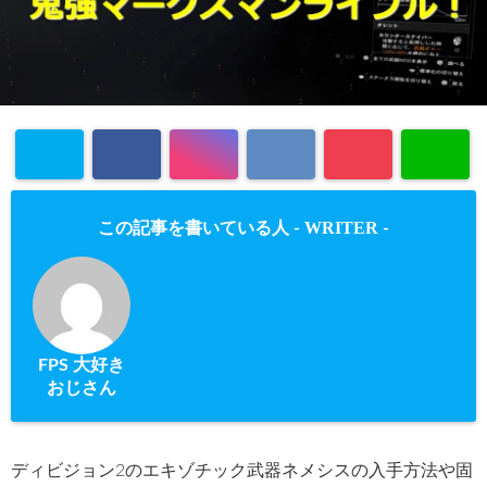
WRITER
この記事を書いている人 -
-
FPS 大好き
おじさん
ディビジョン2のエキゾチック武器ネメシスの入手方法や固