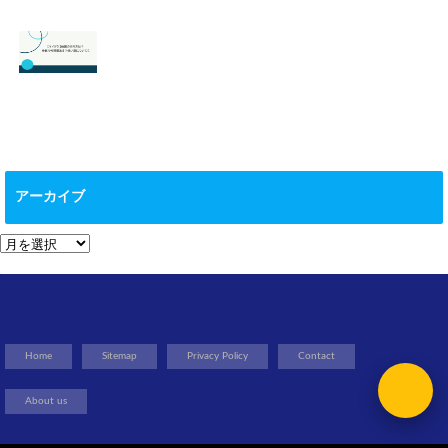
【スマブラ】セフ
【スプラトゥーン
ィロスの即死コン
3】ヒーローモー
ボと立ち回りは？
ドのやり方は？オ
片翼の発動条件も
フラインで遊べ
る？
2026.06.09
2026.05.18
【マイクラ 】絵画
の作り方は？全部
で何種類ある？使
アーカイブ
い道についても
2026.05.13
ア
ー
カ
イ
ブ
Home
Sitemap
Privacy Policy
Contact
About us