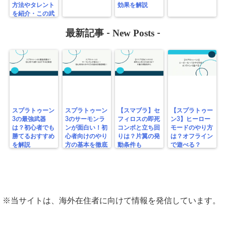
方法やタレント
効果を解説
を紹介・この武
器とんでもなく
〇〇〇い
New Posts
最新記事 -
-
スプラトゥーン
スプラトゥーン
【スマブラ】セ
【スプラトゥー
3の最強武器
3のサーモンラ
フィロスの即死
ン3】ヒーロー
は？初心者でも
ンが面白い！初
コンボと立ち回
モードのやり方
勝てるおすすめ
心者向けのやり
りは？片翼の発
は？オフライン
を解説
方の基本を徹底
動条件も
で遊べる？
解説！
※当サイトは、海外在住者に向けて情報を発信しています。