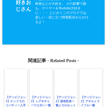
好きお
映画などが大好き。 その影響で娘
も、ゲーマー＆Youtube大好き
じさん
に・・・ とにかくこのブログでは、
楽しい・役に立つ情報配信を心がけ
るよ！
Related Posts
関連記事 -
-
【ディビジョン
【ディビジョン
【ディビジョン
【ディビジョン
2】ケンドラの
2】シグネチャ
2】固有防具一
2】アサルトラ
リバティー入手
ーウエポン一覧
覧とそのセット
イフル一覧