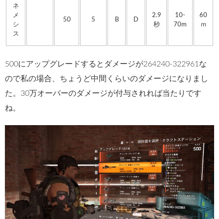
ネ
メ
2.9
10-
60
50
5
B
D
シ
秒
70m
ｍ
ス
500にアップグレードするとダメージが264240-322961な
ので私の場合、ちょうど中間くらいのダメージになりまし
た。30万オーバーのダメージが付与されれば当たりです
ね。