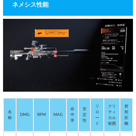
ネメシス性能
リ
クリ
射
命
安
名
ロ
ティ
程
DMG
RPM
MAG
中
定
称
ー
カル
距
率
性
ド
範囲
離