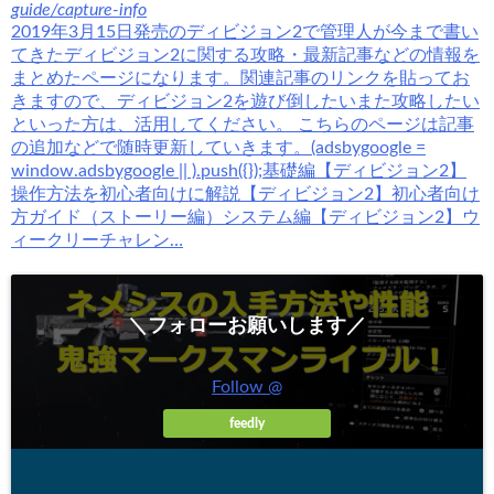
guide/capture-info
2019年3月15日発売のディビジョン2で管理人が今まで書い
てきたディビジョン2に関する攻略・最新記事などの情報を
まとめたページになります。関連記事のリンクを貼ってお
きますので、ディビジョン2を遊び倒したいまた攻略したい
といった方は、活用してください。 こちらのページは記事
の追加などで随時更新していきます。(adsbygoogle =
window.adsbygoogle || ).push({});基礎編【ディビジョン2】
操作方法を初心者向けに解説【ディビジョン2】初心者向け
方ガイド（ストーリー編）システム編【ディビジョン2】ウ
ィークリーチャレン…
＼フォローお願いします／
Follow @
feedly