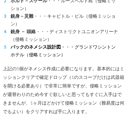
ボルト－スケール
・・・ルーズベルト島（侵略ミッ
ション）
銃身－災難
・・・キャピトル・ビル（侵略ミッショ
ン）
銃身 － 頭絡
・・・ディストリクトユニオンアリーナ
（侵略ミッション）
パックのネメシス設計図
・・・グランドワシントン
ホテル（侵略ミッション）
上記の5個がネメシス作成に必要になります。基本的にはミ
ッションクリアで確定ドロップ（1のスコープだけは武器箱
を開ける必要あり）で非常に簡単ですが、侵略ミッション
が週替わりのため今すぐ欲しいと思ってもすぐに入手はで
きませんが、1ヶ月ほどかけて侵略ミッション（難易度は何
でもよい）をクリアすれば手に入ります。