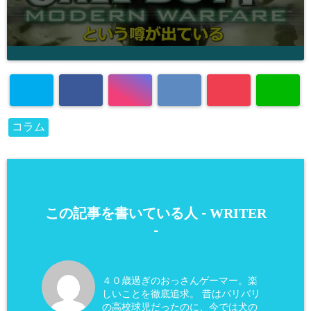
コラム
WRITER
この記事を書いている人 -
-
４０歳過ぎのおっさんゲーマー。楽
しいことを徹底追求。 昔はバリバリ
の高校球児だったのに、今では犬の