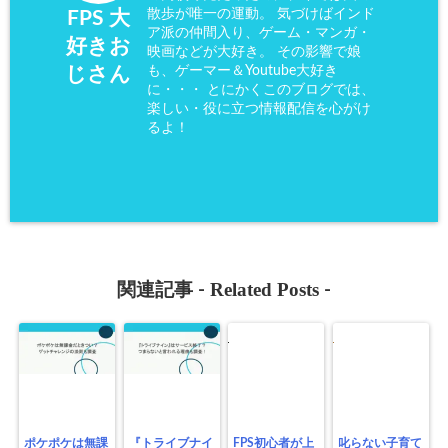
散歩が唯一の運動。 気づけばインド
FPS 大
ア派の仲間入り、ゲーム・マンガ・
好きお
映画などが大好き。 その影響で娘
も、ゲーマー＆Youtube大好き
じさん
に・・・ とにかくこのブログでは、
楽しい・役に立つ情報配信を心がけ
るよ！
Related Posts
関連記事 -
-
ポケポケは無課
『トライブナイ
FPS初心者が上
叱らない子育て