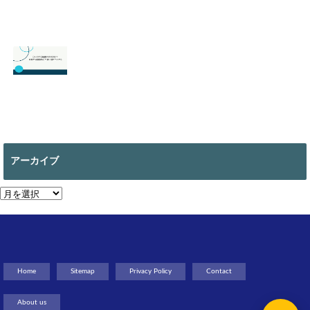
【スマブラ】セフ
【スプラトゥーン
ィロスの即死コン
3】ヒーローモー
ボと立ち回りは？
ドのやり方は？オ
片翼の発動条件も
フラインで遊べ
る？
2026.06.09
2026.05.18
【マイクラ 】絵画
の作り方は？全部
で何種類ある？使
アーカイブ
い道についても
2026.05.13
ア
ー
カ
イ
ブ
Home
Sitemap
Privacy Policy
Contact
About us