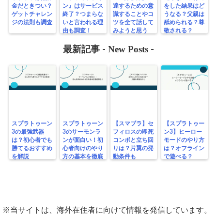
金だときつい？
ン』はサービス
達するための意
をした結果はど
ゲットチャレン
終了？つまらな
識することやコ
うなる？父親は
ジの法則も調査
いと言われる理
ツを全て話して
舐められる？尊
由も調査！
みようと思う
敬される？
New Posts
最新記事 -
-
スプラトゥーン
スプラトゥーン
【スマブラ】セ
【スプラトゥー
3の最強武器
3のサーモンラ
フィロスの即死
ン3】ヒーロー
は？初心者でも
ンが面白い！初
コンボと立ち回
モードのやり方
勝てるおすすめ
心者向けのやり
りは？片翼の発
は？オフライン
を解説
方の基本を徹底
動条件も
で遊べる？
解説！
※当サイトは、海外在住者に向けて情報を発信しています。