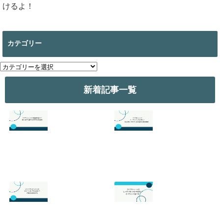
けるよ！
カテゴリー
カ
テ
ゴ
新着記事一覧
リ
ー
スプラトゥーン3
スプラトゥーン3
の最強武器は？初
のサーモンランが
心者でも勝てるお
面白い！初心者向
すすめを解説
けのやり方の基本
を徹底解説！
2026.07.19
2026.06.24