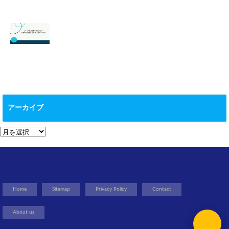
【スマブラ】セフ
【スプラトゥーン
ィロスの即死コン
3】ヒーローモー
ボと立ち回りは？
ドのやり方は？オ
片翼の発動条件も
フラインで遊べ
る？
2026.06.09
2026.05.18
【マイクラ 】絵画
の作り方は？全部
で何種類ある？使
アーカイブ
い道についても
2026.05.13
ア
ー
カ
イ
ブ
Home
Sitemap
Privacy Policy
Contact
About us