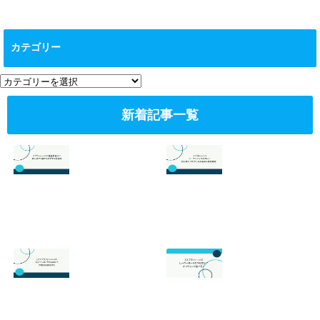
カテゴリー
カ
テ
ゴ
新着記事一覧
リ
ー
スプラトゥーン3
スプラトゥーン3
の最強武器は？初
のサーモンランが
心者でも勝てるお
面白い！初心者向
すすめを解説
けのやり方の基本
を徹底解説！
2026.07.19
2026.06.24